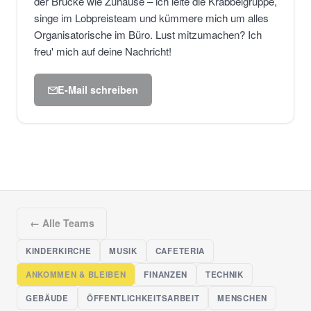
der Brücke wie Zuhause – ich leite die Krabbelgruppe,
singe im Lobpreisteam und kümmere mich um alles
Organisatorische im Büro. Lust mitzumachen? Ich
freu' mich auf deine Nachricht!
E-Mail schreiben
← Alle Teams
KINDERKIRCHE
MUSIK
CAFETERIA
ANKOMMEN & BLEIBEN
FINANZEN
TECHNIK
GEBÄUDE
ÖFFENTLICHKEITSARBEIT
MENSCHEN